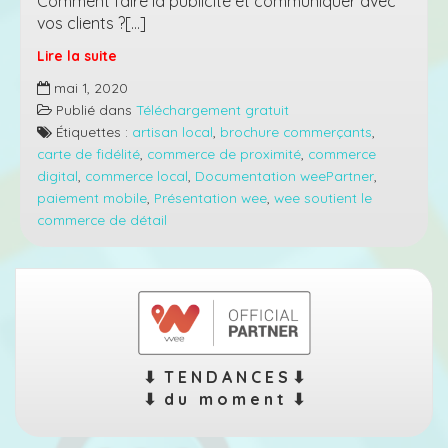
Comment faire la publicité et communiquer avec
vos clients ?[…]
Lire la suite
Être
mai 1, 2020
weePartner
Publié dans
Téléchargement gratuit
–
Étiquettes :
artisan local
,
brochure commerçants
,
Brochure
carte de fidélité
,
commerce de proximité
,
commerce
de
digital
,
commerce local
,
Documentation weePartner
,
présentation
paiement mobile
,
Présentation wee
,
wee soutient le
wee
commerce de détail
2020
⬇︎ T E N D A N C E S ⬇︎
⬇︎ d u m o m e n t ⬇︎