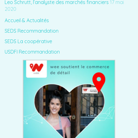
Leo Schrutt, l’analyste des marchés financiers
17 mai
2020
Accueil & Actualités
SEDS Recommandation
SEDS La coopérative
USDFI Recommandation