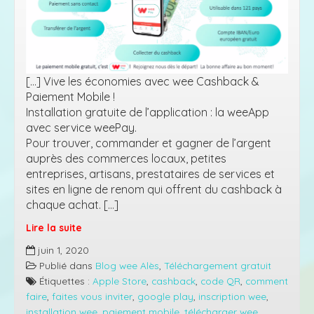
[…] Vive les économies avec wee Cashback &
Paiement Mobile !
Installation gratuite de l’application : la weeApp
avec service weePay.
Pour trouver, commander et gagner de l’argent
auprès des commerces locaux, petites
entreprises, artisans, prestataires de services et
sites en ligne de renom qui offrent du cashback à
chaque achat. […]
Lire la suite
Tutoriel
juin 1, 2020
télécharger
Publié dans
Blog wee Alès
,
Téléchargement gratuit
weeApp
Étiquettes :
Apple Store
,
cashback
,
code QR
,
comment
–
faire
,
faites vous inviter
,
google play
,
inscription wee
,
l’application
installation wee
,
paiement mobile
,
télécharger wee
,