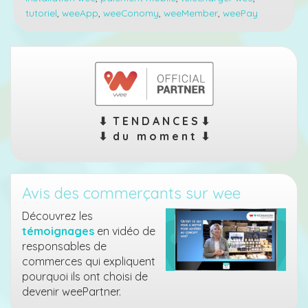
wee
tutoriel
,
weeApp
,
weeConomy
,
weeMember
,
weePay
⬇︎ T E N D A N C E S ⬇︎
⬇︎ d u m o m e n t ⬇︎
Avis des commerçants sur wee
Découvrez les
témoignages
en vidéo de
responsables de
commerces qui expliquent
pourquoi ils ont choisi de
devenir weePartner.