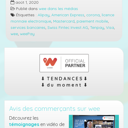
août 1, 2020
à
Publié dans
wee dans les médias
fond,
Étiquettes :
Alipay
,
American Express
,
corona
,
licence
paiement
monnaie electronique
,
Mastercard
,
paiement mobile
,
mobile
services bancaires
,
Swiss Fintec Invest AG
,
Tenpay
,
Visa
,
vainqueur
wee
,
weePay
du
Corona
⬇︎ T E N D A N C E S ⬇︎
⬇︎ d u m o m e n t ⬇︎
Avis des commerçants sur wee
Découvrez les
témoignages
en vidéo de