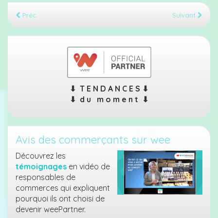
Préc.
Suivant
⬇︎ T E N D A N C E S ⬇︎
⬇︎ d u m o m e n t ⬇︎
Avis des commerçants sur wee
Découvrez les
témoignages
en vidéo de
responsables de
commerces qui expliquent
pourquoi ils ont choisi de
devenir weePartner.