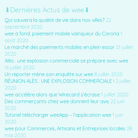
⬇︎Dernières Actus de wee⬇︎
Qui sauvera la qualité de vie dans nos villes?
22
septembre 2020
wee à fond, paiement mobile vainqueur du Corona
1
août 2020
Le marché des paiements mobiles en plein essor
21 juillet
2020
Alès : une explosion commerciale se prépare avec wee
16 juillet 2020
Un reporter mène son enquête sur wee
8 juillet 2020
RÉUNION ALÈS : UNE EXPLOSION COMMERCIALE !
2 juillet
2020
wee accélère alors que Wirecard s’écrase
1 juillet 2020
Des commerçants chez wee donnent leur avis
22 juin
2020
Tutoriel télécharger weeApp – l’application wee
1 juin
2020
wee pour Commerces, Artisans et Entreprises locales
28
mai 2020