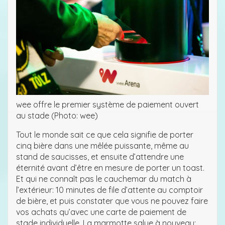
wee offre le premier système de paiement ouvert
au stade (Photo: wee)
Tout le monde sait ce que cela signifie de porter
cinq bière dans une mêlée puissante, même au
stand de saucisses, et ensuite d’attendre une
éternité avant d’être en mesure de porter un toast.
Et qui ne connaît pas le cauchemar du match à
l’extérieur: 10 minutes de file d’attente au comptoir
de bière, et puis constater que vous ne pouvez faire
vos achats qu’avec une carte de paiement de
stade individuelle. La marmotte salue à nouveau: