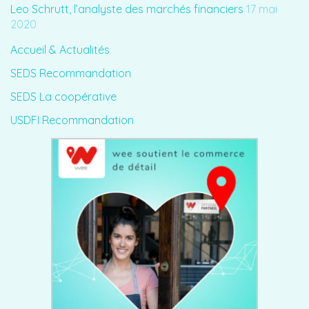
Leo Schrutt, l’analyste des marchés financiers
17 mai
2020
Accueil & Actualités
SEDS Recommandation
SEDS La coopérative
USDFI Recommandation